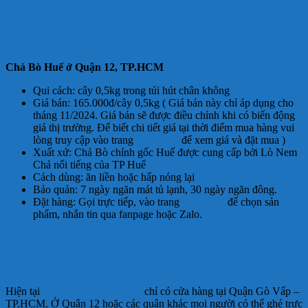
dacsanhue24h.com
Chả Bò Huế ở Quận 12, TP.HCM
Chả Bò Huế ở Quận 12, TP.HCM
Qui cách: cây 0,5kg trong túi hút chân không
Giá bán: 165.000đ/cây 0,5kg ( Giá bán này chỉ áp dụng cho
tháng 11/2024. Giá bán sẽ được điều chỉnh khi có biến động
giá thị trường. Để biết chi tiết giá tại thời điểm mua hàng vui
lòng truy cập vào trang
Cửa hàng
để xem giá và đặt mua )
Xuất xứ: Chả Bò chính gốc Huế được cung cấp bởi Lò Nem
Chả nổi tiếng của TP Huế
Cách dùng: ăn liền hoặc hấp nóng lại
Bảo quản: 7 ngày ngăn mát tủ lạnh, 30 ngày ngăn đông.
Đặt hàng: Gọi trực tiếp, vào trang
Cửa hàng
để chọn sản
phẩm, nhắn tin qua fanpage hoặc Zalo.
Thông tin liên hệ mua Chả Bò Huế ở
Quận 12, TP.HCM:
Hiện tại
ĐẶC SẢN HUẾ 24H
chỉ có cửa hàng tại Quận Gò Vấp –
TP.HCM. Ở Quận 12 hoặc các quận khác mọi người có thể ghé trực