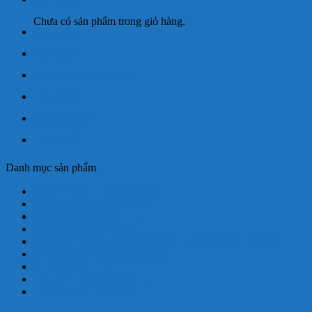
Chưa có sản phẩm trong giỏ hàng.
Cửa hàng
Giỏ hàng
Hướng dẫn mua hàng
Thanh toán
Đặc sản Huế
LIÊN HỆ
Danh mục sản phẩm
BÁNH LỌC - BÁNH NẬM
CHẢ CUA - CHẢ QUẾT
ĐẶC SẢN KHÁC
ĐẶC SẢN MẮM HUẾ
KẸO MÈ ĐEN - KẸO GƯƠNG - KẸO ĐẬU PHỘNG
MÈ XỬNG THIÊN HƯƠNG
NEM, CHẢ, TRÉ
TẤT CẢ SẢN PHẨM
TRÀ CUNG ĐÌNH HUẾ