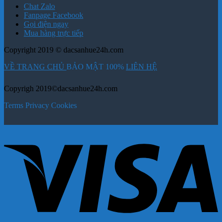
Chat Zalo
Fanpage Facebook
Gọi điện ngay
Mua hàng trực tiếp
Copyright 2019 © dacsanhue24h.com
VỀ TRANG CHỦ
BẢO MẬT 100%
LIÊN HỆ
Copyrigh 2019©dacsanhue24h.com
Terms
Privacy
Cookies