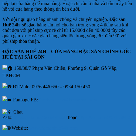
tiếp tại cửa hàng để mua hàng. Hoặc chỉ cần ở nhà và bấm máy liên
hệ với cửa hàng theo thông tin bên dưới.
Với đội ngũ giao hàng nhanh chóng và chuyên nghiệp.
Đặc sản
Huế 24h
sẽ giao hàng tận nơi cho bạn trong vòng 4 tiếng sau khi
chốt đơn với phí ship cực rẻ chỉ từ 15.000đ đến 40.000đ tùy các
quận gần xa. Hoặc giao hàng siêu tốc trong vòng 30′ đến 90′ với
phí ship thỏa thuận.
ĐẶC SẢN HUẾ 24H – CỬA HÀNG ĐẶC SẢN CHÍNH GỐC
HUẾ TẠI SÀI GÒN
158/38/7 Phạm Văn Chiêu, Phường 9, Quận Gò Vấp,
TP.HCM
ĐT/Zalo: 0976 446 650 – 0934 150 450
Fanpage FB:
facebook.com/dacsanhuebobo
Chat
Zalo:
https://zalo.me/0976446650
hoặc
https://zalo.me/0934150450
Website:
www.dacsanhue24h.com