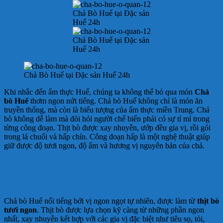
Chả Bò Huế tại Đặc sản
Huế 24h
Chả Bò Huế tại Đặc sản
Huế 24h
Chả Bò Huế tại Đặc sản Huế 24h
Khi nhắc đến ẩm thực Huế, chúng ta không thể bỏ qua món
Chả
bò Huế
thơm ngon nứt tiếng. Chả bò Huế không chỉ là món ăn
truyền thống, mà còn là biểu tượng của ẩm thực miền Trung. Chả
bò không dễ làm mà đòi hỏi người chế biến phải có sự tỉ mỉ trong
từng công đoạn. Thịt bò được xay nhuyễn, ướp đều gia vị, rồi gói
trong lá chuối và hấp chín. Công đoạn hấp là một nghệ thuật giúp
giữ được độ tươi ngon, độ ẩm và hương vị nguyên bản của chả.
Thưởng Thức Chả Bò Huế chính gốc
thơm ngon nứt tiếng tại TP.HCM
Chả bò Huế nổi tiếng bởi vị ngon ngọt tự nhiên, được làm từ
thịt bò
tươi ngon
. Thịt bò được lựa chọn kỹ càng từ những phần ngon
nhất, xay nhuyễn kết hợp với các gia vị đặc biệt như tiêu sọ, tỏi,