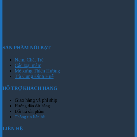
SẢN PHẨM NỔI BẬT
Nem, Chả, Tré
Các loại mắm
Mè xửng Thiên Hương
Trà Cung Đình Huế
HỖ TRỢ KHÁCH HÀNG
Giao hàng và phí ship
Hướng dẫn đặt hàng
Đổi trả sản phầm
Thông tin liên hệ
LIÊN HỆ