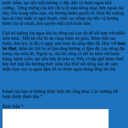
nước mắm, tạo nên một hương vị độc đáo và thơm ngon khó
cưỡng.. Từng miếng chả khi cắt ra lộ màu hồng nhạt, bên ngoài dai
nhẹ, bên trong mềm mịn, tỏa hương thơm quyến rũ. Đưa lên miệng,
bạn sẽ cảm nhận vị ngọt thanh, chút cay nồng của tiêu và hương
thơm của lá chuối, hòa quyện một cách hoàn hảo.
Chả bò không chỉ ngon khi ăn riêng mà còn rất dễ kết hợp với nhiều
món khác. Một lát chả bò ăn cùng bánh mì giòn, thêm chút rau
thơm, dưa leo, là đã có ngay một món ăn sáng đậm đà. Hay với
bún
bò Huế
, thêm lát chả bò sẽ làm tăng hương vị đậm đà, cay nồng đặc
trưng của món ăn. Ngoài ra, chả bò cũng có thể ăn kèm với bánh
tráng, bánh cuốn, tạo nên bữa ăn tròn vị. Nếu có dịp ghé thăm Huế,
hãy thử một lần thưởng thức món chả Huế nổi tiếng này để cảm
nhận trọn vẹn vị ngon đậm đà và thơm ngon trong từng lát chả.
Để lại một bình luận
Email của bạn sẽ không được hiển thị công khai.
Các trường bắt
buộc được đánh dấu
*
Bình luận
*