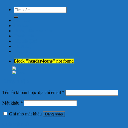
Tìm
kiếm:
Cửa hàng
Giỏ hàng
Hướng dẫn mua hàng
Thanh toán
Đặc sản Huế
LIÊN HỆ
Đăng nhập
Block
"header-icons"
not found
Đăng nhập
Tên tài khoản hoặc địa chỉ email
*
Mật khẩu
*
Ghi nhớ mật khẩu
Đăng nhập
Quên mật khẩu?