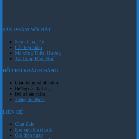
SẢN PHẨM NỔI BẬT
Nem, Chả, Tré
Các loại mắm
Mè xửng Thiên Hương
Trà Cung Đình Huế
HỖ TRỢ KHÁCH HÀNG
Giao hàng và phí ship
Hướng dẫn đặt hàng
Đổi trả sản phầm
Thông tin liên hệ
LIÊN HỆ
Chat Zalo
Fanpage Facebook
Gọi điện ngay