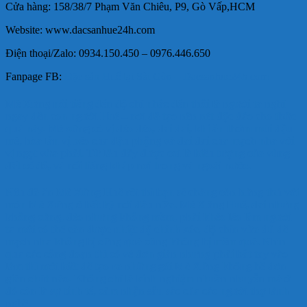
Cửa hàng: 158/38/7 Phạm Văn Chiêu, P9, Gò Vấp,HCM
Website: www.dacsanhue24h.com
Điện thoại/Zalo: 0934.150.450 – 0976.446.650
Fanpage FB:
Đặc sản Huế tại Sài Gòn – Dacsanhue24h.com
Mè Xửng nổi tiếng đến độ chỉ nhắc đến thôi là người ta nghĩ
ngay đến con người Huế – nơi đã tạo nên nét độc đáo cho thức
quà này. Mè xửng có vị dẻo dẻo, dai dai, khi ăn thơm mùi đậu
mè, hòa lẫn vị béo của đậu phộng và dai dai của mạch nha với
vị ngọt vừa phải. Từ lâu đây được coi là biểu tượng của vùng
đất cố đô, và nổi tiếng khắp nơi trong và ngoài nước.
Nếu đã ăn Mè Xửng Huế rồi thì bạn sẽ chẳng còn hứng thú với
món Mè Xửng ở bất kỳ nơi đâu nữa. Mẻ Xửng Huế, dai nhưng
không cứng, dẻo nhưng không mềm, phải khéo léo lắm người
ta mới có thể căn được nhiệt độ chính xác, độ chín vừa đủ để
mạch nha không bị cứng quá cũng không bị mềm quá. Nhìn
qua các công đoạn thì có vẻ đơn giản nhưng phải bắt tay vào
làm thì mới biết để tạo ra những gói Mẻ Xửng không hề đơn
giản chút nào. Không chỉ là kinh nghiệm nhuần nhuyễn mà ở
đó còn là sự tinh tế, cảm nhận sâu sắc của các người thợ lành
nghề.