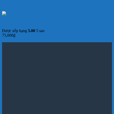
Mắm Cá Rò Cô Ri
Được xếp hạng
5.00
5 sao
75,000
₫
Thêm vào giỏ hàng