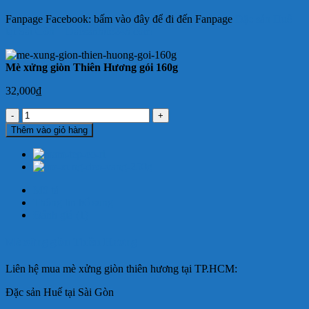
Fanpage Facebook: bấm vào đây để đi đến Fanpage
Đặc sản Huế
tại Sài Gòn – Dacsanhue24h.com
Mè xửng giòn Thiên Hương gói 160g
32,000
₫
Mè
xửng
Thêm vào giỏ hàng
giòn
Thiên
Hương
gói
160g
Mô tả
số
Thông tin bổ sung
lượng
Đánh giá (1)
Mè xửng giòn Thiên Hương
Liên hệ mua mè xửng giòn thiên hương tại TP.HCM:
Đặc sản Huế tại Sài Gòn