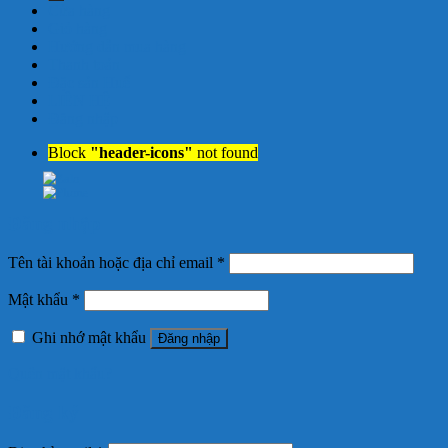
Cửa hàng
Giỏ hàng
Hướng dẫn mua hàng
Thanh toán
Đặc sản Huế
LIÊN HỆ
Đăng nhập
Block
"header-icons"
not found
Đăng nhập
Tên tài khoản hoặc địa chỉ email
*
Mật khẩu
*
Ghi nhớ mật khẩu
Đăng nhập
Quên mật khẩu?
Đăng ký