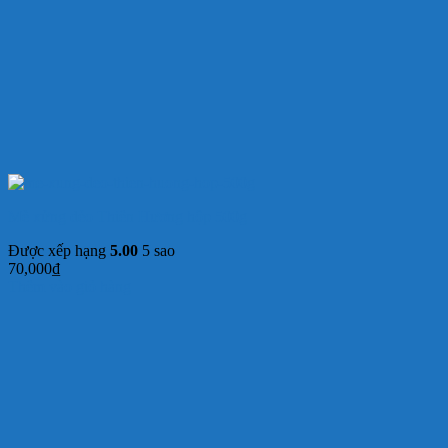
Mè xửng dẻo Thiên Hương hộp 500g
Được xếp hạng
5.00
5 sao
70,000
₫
Thêm vào giỏ hàng