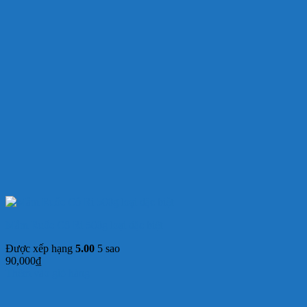
Mắm Ruốc Cô Ri 500g loại đặc biệt
Được xếp hạng
5.00
5 sao
90,000
₫
Thêm vào giỏ hàng