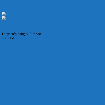
Mè xửng dẻo Thiên Hương gói đỏ 250g
Được xếp hạng
5.00
5 sao
40,000
₫
Thêm vào giỏ hàng