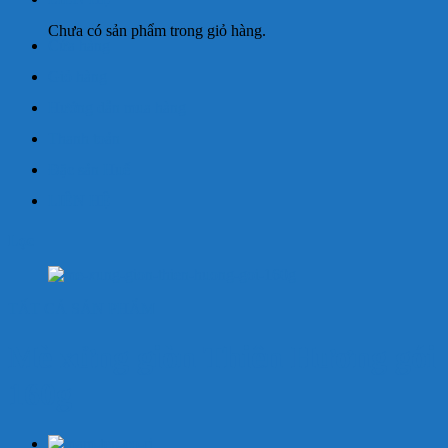
Chưa có sản phẩm trong giỏ hàng.
Cửa hàng
Giỏ hàng
Hướng dẫn mua hàng
Thanh toán
Đặc sản Huế
LIÊN HỆ
Lọc
TẤT CẢ SẢN PHẨM
Mè xửng giòn Thiên Hương gói
160g