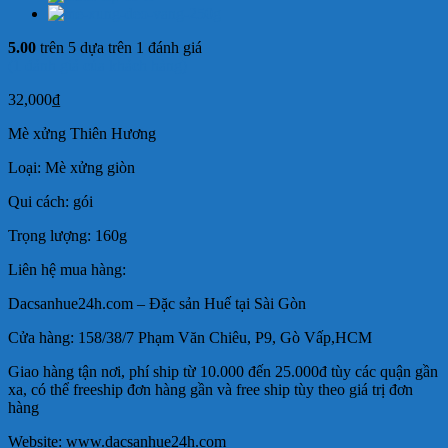
5.00
trên 5 dựa trên
1
đánh giá
(
1
đánh giá của khách hàng)
32,000
₫
Mè xửng Thiên Hương
Loại: Mè xửng giòn
Qui cách: gói
Trọng lượng: 160g
Liên hệ mua hàng:
Dacsanhue24h.com – Đặc sản Huế tại Sài Gòn
Cửa hàng: 158/38/7 Phạm Văn Chiêu, P9, Gò Vấp,HCM
Giao hàng tận nơi, phí ship từ 10.000 đến 25.000đ tùy các quận gần
xa, có thể freeship đơn hàng gần và free ship tùy theo giá trị đơn
hàng
Website: www.dacsanhue24h.com