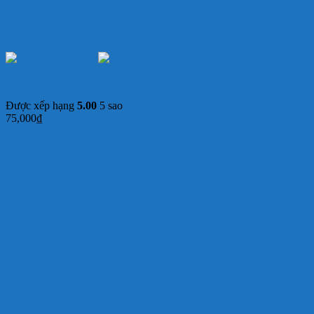
Mắm Cá Cơm Cô Ri hũ 400g
Được xếp hạng
5.00
5 sao
75,000
₫
Thêm vào giỏ hàng