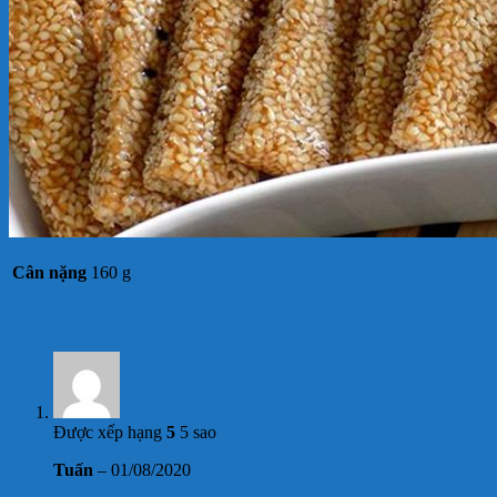
Cân nặng
160 g
1 đánh giá cho
Mè xửng giòn Thiên Hương gói 160g
Được xếp hạng
5
5 sao
Tuấn
–
01/08/2020