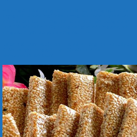
Mè xửng ở Huế đa dạng với rất nhiều loại nhưng ngon và ấn
tượng nhất là mè xửng Thiên Hương, sản phẩm này chế biến
dựa trên tinh hoa phương pháp sản xuất truyền thống của xứ
Huế. Các sản phẩm ở đây phong phú gồm mè xửng giòn, mè
xửng dẻo truyền thống, mè xửng dẻo… vv
Để tìm hiểu thêm về đặc sản Huế, xin vui lòng bấm
Vào đây
để
đi đến chuyên trang giới thiệu Đặc sản Huế của
www.dacsanhue24h.com