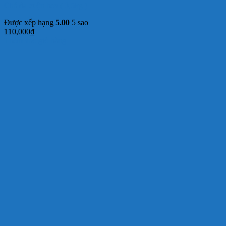
Chả da cuộn heo ( 0,5kg )
Được xếp hạng
5.00
5 sao
110,000
₫
Thêm vào giỏ hàng