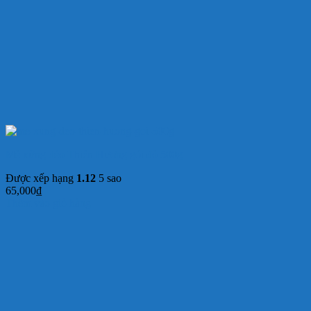
Mè xửng dẻo Thiên Hương gói đỏ 500g
Được xếp hạng
1.12
5 sao
65,000
₫
Thêm vào giỏ hàng