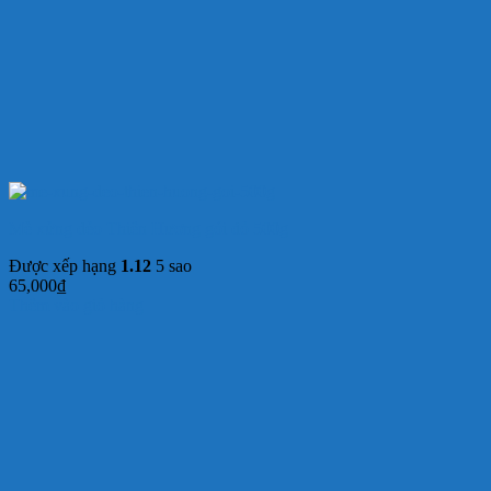
Mè xửng dẻo Thiên Hương gói đỏ 500g
Được xếp hạng
1.12
5 sao
65,000
₫
Thêm vào giỏ hàng