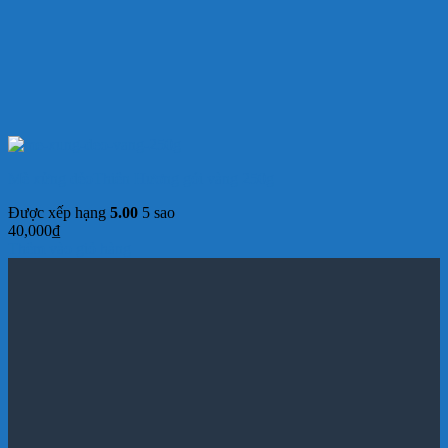
Mè xửng dẻoThiên Hương gói vàng 250g
Được xếp hạng
5.00
5 sao
40,000
₫
Thêm vào giỏ hàng