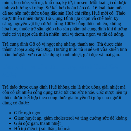
minh, hoa hòe, vối nụ, khổ qua, kỷ tử, tim sen. Mỗi loại lại có dược
tính và hương vị riêng. Sự kết hợp hoàn hảo của 16 loại thảo mộc
đã tạo nên một thức uống đặc sản Huế chỉ riêng Huế mới có. Thảo
dược thiên nhiên được Trà Cung Đình lựa chọn và chế biến kỹ
càng, nguyên vật liệu được trồng 100% bằng thiên nhiên, không
hóa học, thuốc trừ sâu, giúp cho sản phẩm trà cung đình khi thưởng
thức có vị ngọt của thiên nhiên, mùi vị thơm, ngon và rất dễ uống.
Trà cung đình G8 có vị ngọt nhẹ nhàng, thanh tao. Trà được chia
thành 2 loại 250g và 500g. Thưởng thức trà Huế G8 vừa khiến tinh
thần thư giãn vừa các tác dụng thanh nhiệt, giải độc và mát gan.
Công dụng của Trà Cung đình Huế G8
500g:
Trà thảo dược cung đình Huế không chỉ là thức uống giải nhiệt mà
còn có rất nhiều công dụng khác tốt cho sức khỏe. Các dược liệu tự
nhiên được kết hợp theo công thức gia truyền đã giúp cho người
dùng có được:
Giấc ngủ ngon
Giảm huyết áp, giảm cholesterol và tăng cường sức đề kháng
Giải độc gan, thanh nhiệt
Hỗ trợ điều trị sỏi thận, bổ máu