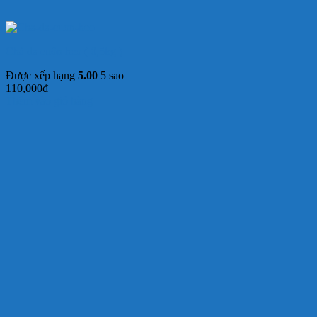
Chả da cuộn heo ( 0,5kg )
Được xếp hạng
5.00
5 sao
110,000
₫
Thêm vào giỏ hàng