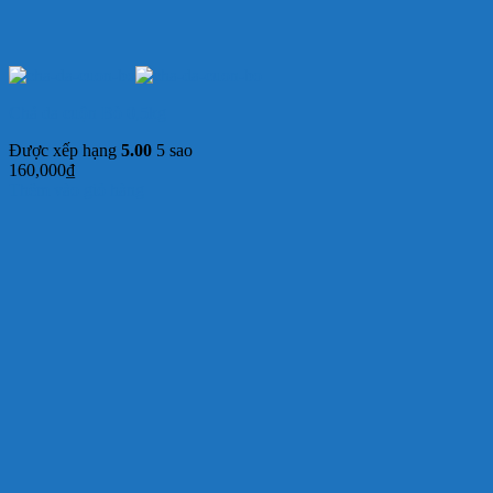
Chả da cuộn Bò 0,5kg
Được xếp hạng
5.00
5 sao
160,000
₫
Thêm vào giỏ hàng