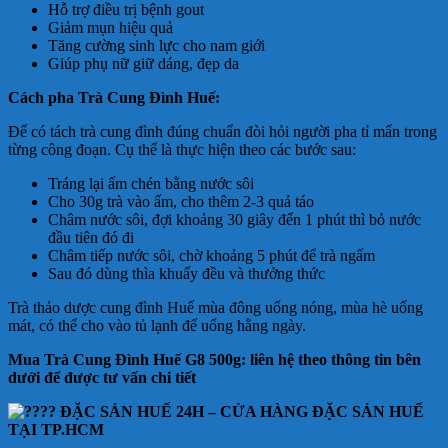
Hỗ trợ điều trị bệnh gout
Giảm mụn hiệu quả
Tăng cường sinh lực cho nam giới
Giúp phụ nữ giữ dáng, đẹp da
Cách pha Trà Cung Đình Huế:
Để có tách trà cung đình đúng chuẩn đòi hỏi người pha tỉ mẩn trong
từng công đoạn. Cụ thể là thực hiện theo các bước sau:
Tráng lại ấm chén bằng nước sôi
Cho 30g trà vào ấm, cho thêm 2-3 quả táo
Châm nước sôi, đợi khoảng 30 giây đến 1 phút thì bỏ nước
đầu tiên đó đi
Châm tiếp nước sôi, chờ khoảng 5 phút để trà ngấm
Sau đó dùng thìa khuấy đều và thưởng thức
Trà thảo dược cung đình Huế mùa đông uống nóng, mùa hè uống
mát, có thể cho vào tủ lạnh để uống hằng ngày.
Mua Trà Cung Đình Huế G8 500g: liên hệ theo thông tin bên
dưới để được tư vấn chi tiết
ĐẶC SẢN HUẾ 24H – CỬA HÀNG ĐẶC SẢN HUẾ
TẠI TP.HCM