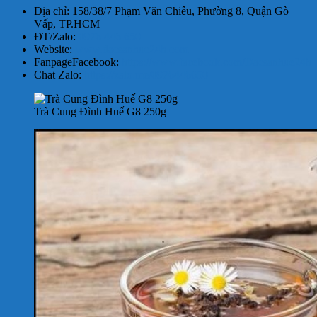
Địa chỉ: 158/38/7 Phạm Văn Chiêu, Phường 8, Quận Gò
Vấp, TP.HCM
ĐT/Zalo:
0976 446 650
Website:
www.dacsanhue24h.com
FanpageFacebook:
https://www.facebook.com/Dacsanhue24h
Chat Zalo:
https://zalo.me/0976446650
Trà Cung Đình Huế G8 250g