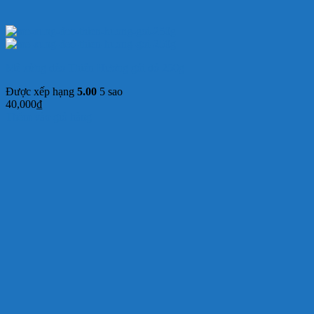
Mè xửng dẻo Thiên Hương gói đỏ 250g
Được xếp hạng
5.00
5 sao
40,000
₫
Thêm vào giỏ hàng