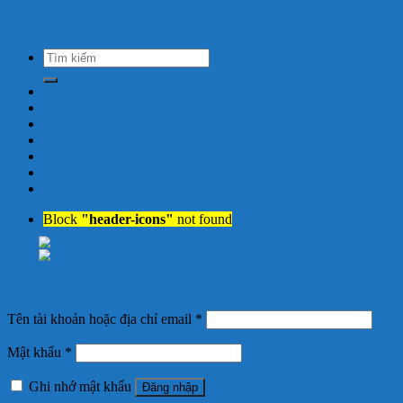
Tìm
kiếm:
Cửa hàng
Giỏ hàng
Hướng dẫn mua hàng
Thanh toán
Đặc sản Huế
LIÊN HỆ
Đăng nhập
Block
"header-icons"
not found
Đăng nhập
Tên tài khoản hoặc địa chỉ email
*
Mật khẩu
*
Ghi nhớ mật khẩu
Đăng nhập