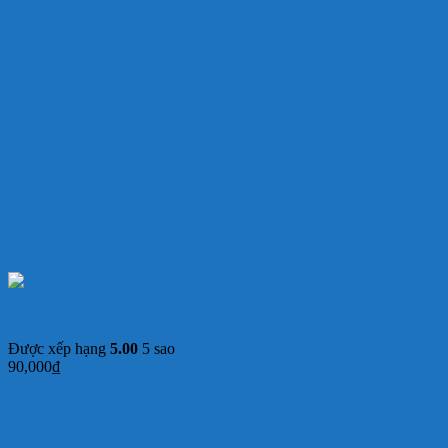
Mắm Ruốc Cô Ri 500g loại đặc biệt
Được xếp hạng
5.00
5 sao
90,000
₫
Thêm vào giỏ hàng