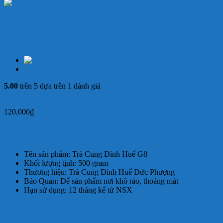
TẤT CẢ SẢN PHẨM
Trà Cung Đình Huế G8 500g
5.00
trên 5 dựa trên
1
đánh giá
(
1
đánh giá của khách hàng)
120,000
₫
Trà Cung Đình Huế G8 500g
Tên sản phẩm: Trà Cung Đình Huế G8
Khối lượng tịnh: 500 gram
Thương hiệu: Trà Cung Đình Huế Đức Phượng
Bảo Quản: Để sản phẩm nơi khô ráo, thoáng mát
Hạn sử dụng: 12 tháng kể từ NSX
Trà Cung Đình Huế có gì đặc biệt ?