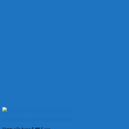
Mè xửng dẻo Thiên Hương hộp 500g