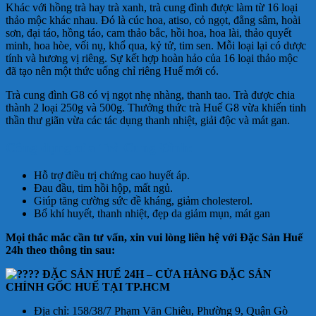
Khác với hồng trà hay trà xanh, trà cung đình được làm từ 16 loại
thảo mộc khác nhau. Đó là cúc hoa, atiso, cỏ ngọt, đẳng sâm, hoài
sơn, đại táo, hồng táo, cam thảo bắc, hồi hoa, hoa lài, thảo quyết
minh, hoa hòe, vối nụ, khổ qua, kỷ tử, tim sen. Mỗi loại lại có dược
tính và hương vị riêng. Sự kết hợp hoàn hảo của 16 loại thảo mộc
đã tạo nên một thức uống chỉ riêng Huế mới có.
Trà cung đình G8 có vị ngọt nhẹ nhàng, thanh tao. Trà được chia
thành 2 loại 250g và 500g. Thưởng thức trà Huế G8 vừa khiến tinh
thần thư giãn vừa các tác dụng thanh nhiệt, giải độc và mát gan.
Công dụng của Trà Cung Đình:
Hỗ trợ điều trị chứng cao huyết áp.
Đau đầu, tim hồi hộp, mất ngủ.
Giúp tăng cường sức đề kháng, giảm cholesterol.
Bổ khí huyết, thanh nhiệt, đẹp da giảm mụn, mát gan
Mọi thắc mắc cần tư vấn, xin vui lòng liên hệ với Đặc Sản Huế
24h theo thông tin sau:
ĐẶC SẢN HUẾ 24H
–
CỬA HÀNG ĐẶC SẢN
CHÍNH GỐC HUẾ TẠI TP.HCM
Địa chỉ: 158/38/7 Phạm Văn Chiêu, Phường 9, Quận Gò