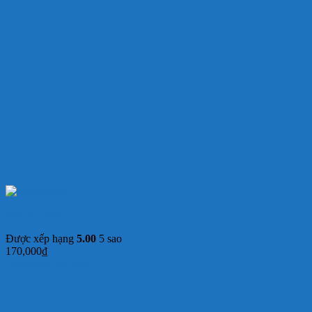
Chả Bò Huế
Được xếp hạng
5.00
5 sao
170,000
₫
Thêm vào giỏ hàng