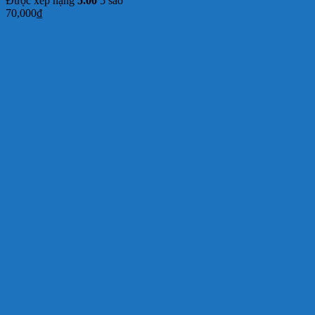
Được xếp hạng
5.00
5 sao
70,000
₫
Thêm vào giỏ hàng