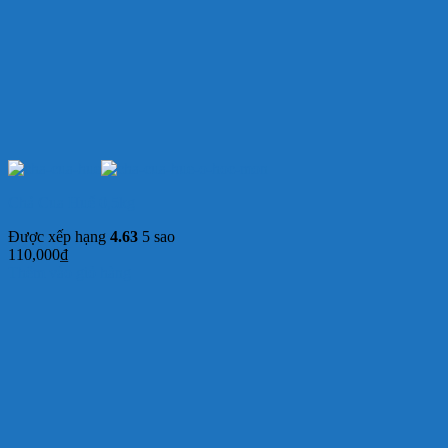
Chả Cua Huế 0,5kg
Được xếp hạng
4.63
5 sao
110,000
₫
Thêm vào giỏ hàng