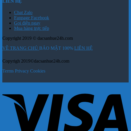
LIÊN HỆ
Chat Zalo
Fanpage Facebook
Gọi điện ngay
Mua hàng trực tiếp
Copyright 2019 © dacsanhue24h.com
VỀ TRANG CHỦ
BẢO MẬT 100%
LIÊN HỆ
Copyrigh 2019©dacsanhue24h.com
Terms
Privacy
Cookies