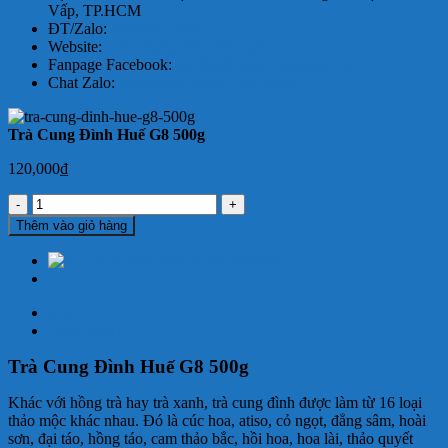
Vấp, TP.HCM
ĐT/Zalo:
0976 446 650
Website:
www.dacsanhue24h.com
Fanpage Facebook:
facebook.com/Dacsanhue24h
Chat Zalo:
https://zalo.me/0976446650
Trà Cung Đình Huế G8 500g
120,000
₫
Trà
Cung
Thêm vào giỏ hàng
Đình
Huế
G8
500g
số
Mô tả
lượng
Đánh giá (1)
Trà Cung Đình Huế G8 500g
Khác với hồng trà hay trà xanh, trà cung đình được làm từ 16 loại
thảo mộc khác nhau. Đó là cúc hoa, atiso, cỏ ngọt, đẳng sâm, hoài
sơn, đại táo, hồng táo, cam thảo bắc, hồi hoa, hoa lài, thảo quyết